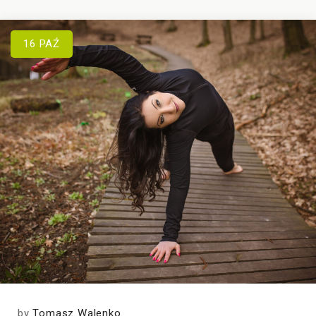
16
PAŹ
by
Tomasz Walenko