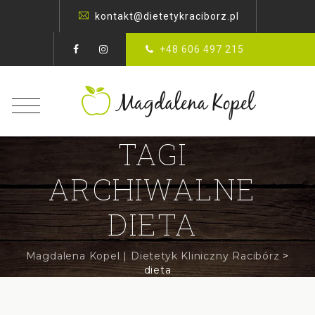
kontakt@dietetykraciborz.pl
+48 606 497 215
TAGI
ARCHIWALNE
DIETA
Magdalena Kopel | Dietetyk Kliniczny Racibórz
>
dieta