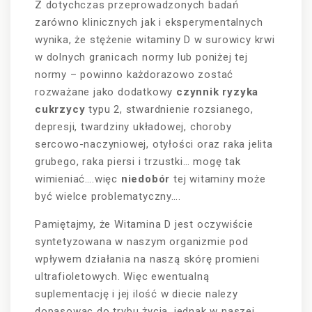
Z dotychczas przeprowadzonych badań
zarówno klinicznych jak i eksperymentalnych
wynika, że stężenie witaminy D w surowicy krwi
w dolnych granicach normy lub poniżej tej
normy – powinno każdorazowo zostać
rozważane jako dodatkowy
czynnik ryzyka
cukrzycy
typu 2, stwardnienie rozsianego,
depresji, twardziny układowej, choroby
sercowo-naczyniowej, otyłości oraz raka jelita
grubego, raka piersi i trzustki…
mogę tak
wimieniać….więc
niedobór
tej witaminy może
być wielce problematyczny….
Pamiętajmy, że Witamina D jest oczywiście
syntetyzowana w naszym organizmie pod
wpływem działania na naszą skórę promieni
ultrafioletowych. Więc ewentualną
suplementację i jej ilość w diecie nalezy
dopasowac do trybu życia, jednak w naszej