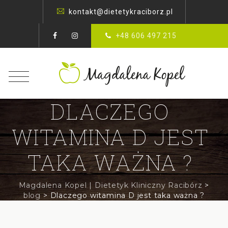
kontakt@dietetykraciborz.pl
+48 606 497 215
DLACZEGO
WITAMINA D JEST
TAKA WAŻNA ?
Magdalena Kopel | Dietetyk Kliniczny Racibórz
>
blog
>
Dlaczego witamina D jest taka ważna ?