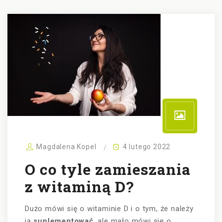
Magdalena Kopel
4 lutego 2022
O co tyle zamieszania
z witaminą D?
Dużo mówi się o witaminie D i o tym, że należy
ją
suplementować
, ale mało mówi się o