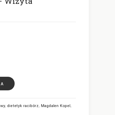
– Wizyta
KA
owy
,
dietetyk racibórz
,
Magdalen Kopel
,