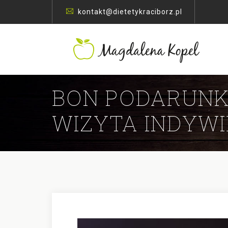
kontakt@dietetykraciborz.pl
BON PODARUN
WIZYTA INDYW