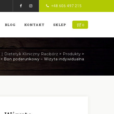
+48 606 497 215
BLOG
KONTAKT
SKLEP
0
| Dietetyk Kliniczny Racibórz
>
Produkty
>
>
Bon podarunkowy – Wizyta indywidualna