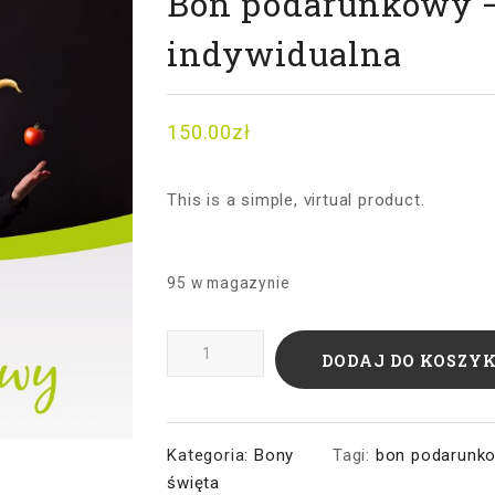
Bon podarunkowy 
indywidualna
150.00
zł
This is a simple, virtual product.
95 w magazynie
ilość
DODAJ DO KOSZY
Bon
podarunkowy
-
Wizyta
Kategoria:
Bony
Tagi:
bon podarunk
indywidualna
święta