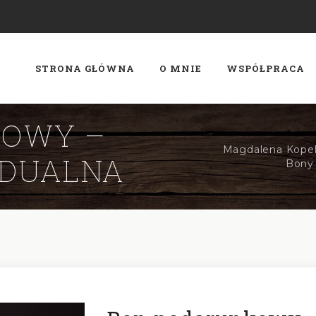
STRONA GŁÓWNA
O MNIE
WSPÓŁPRACA
KOWY –
Magdalena Kopel 
IDUALNA
Bony