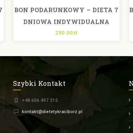
7
BON PODARUNKOWY – DIETA 7
DNIOWA INDYWIDUALNA
250.00
zł
Szybki Kontakt
N
+48 606 497 215
kontakt@dietetykraciborz.pl