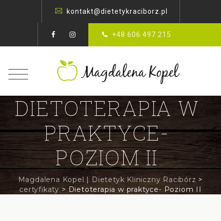
kontakt@dietetykraciborz.pl
+48 606 497 215
DIETOTERAPIA W
PRAKTYCE-
POZIOM II
Magdalena Kopel | Dietetyk Kliniczny Racibórz
>
certyfikaty
>
Dietoterapia w praktyce- Poziom II