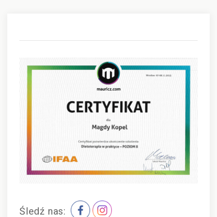
Na
w
Śledź nas: