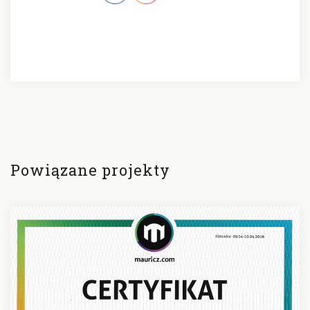
Szc
pro
Powiązane projekty