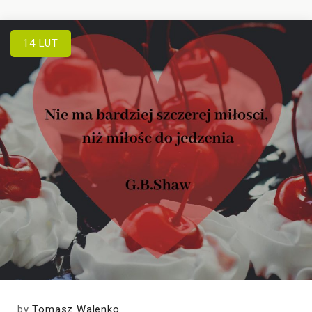
14
LUT
by
Tomasz Walenko