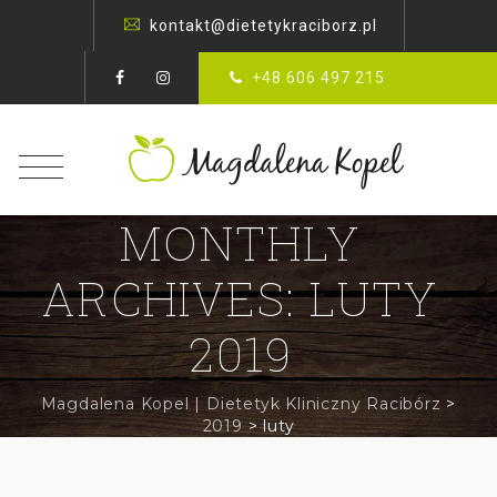
kontakt@dietetykraciborz.pl
+48 606 497 215
MONTHLY
ARCHIVES:
LUTY
2019
Magdalena Kopel | Dietetyk Kliniczny Racibórz
>
2019
>
luty