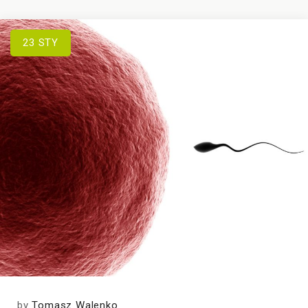
23
STY
by
Tomasz Walenko