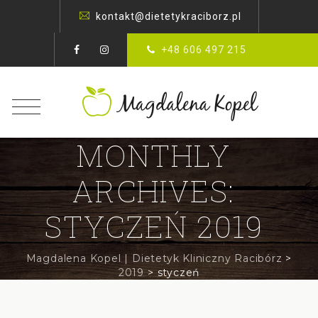
kontakt@dietetykraciborz.pl
+48 606 497 215
MONTHLY
ARCHIVES:
STYCZEŃ 2019
Magdalena Kopel | Dietetyk Kliniczny Racibórz
>
2019
>
styczeń